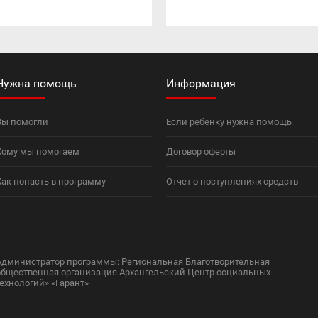
Нужна помощь
Информация
Вы помогли
Если ребенку нужна помощь
Кому мы помогаем
Договор оферты
Как попасть в программу
Отчет о поступлениях средств
Администратор программы: Региональная Благотворительная
общественная организация Архангельский Центр социальных
технологий» «Гарант»